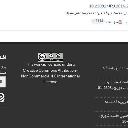
10.22081/JRJ.2016.
ان؛ محمدتقی فخلعی؛ محمدرضا علمی سولا
4.71 M
ه
اصل مقاله
اشت
This work is licensed under a
برای
مقالات پژوهشگاه
Creative Commons Attribution-
مشت
NonCommercial 4.0 International
صلنامه از سوی
License
یات حوزوی
1398-01-
ریریه فصلنامه
دهمین جلسه شورای