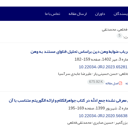
ویسندگان
داوران
ارسال مقاله
تماس با ما
فخلعی، محمدتقی
5
ات:
رباب ضوابط وهن دین براساس تحلیل فتاوای مستند به وهن
159-182
10.22034/JRJ.2023.65281
خلعی؛ حسن حسینی یار؛ علیرضا عابدی سرآسیا
675.92 K
ه
اصل مقاله
معرفی نشده جمع ادلّه در کتاب جواهرالکلام و ارائه الگوریتم متناسب با آن
169-195
10.22034/JRJ.2020.56638
بزرگمهر؛ حسین صابری؛ محمدتقی فخلعی