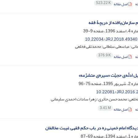
523.22 K
ه
اصل مقاله
 سازمان‌یافته از دریچۀ فقه
9-39
10.22034/JRJ.2018.49340
انی؛ عباسعلی سلطانی؛ محمدتقی فخلعی
376.9 K
ه
اصل مقاله
ل ادلّه‌ی حجیّت «سیر‌ه‌ی متشرّعه»
75-96
10.22081/JRJ.2016.
خلعی؛ محمدحسن حائری؛ زهرا سادات احمدی سلیمانی
3.41 M
ه
اصل مقاله
دیدگاه امام خمینی ره در باب حکم فقهی غیبت مخالفان
69-87