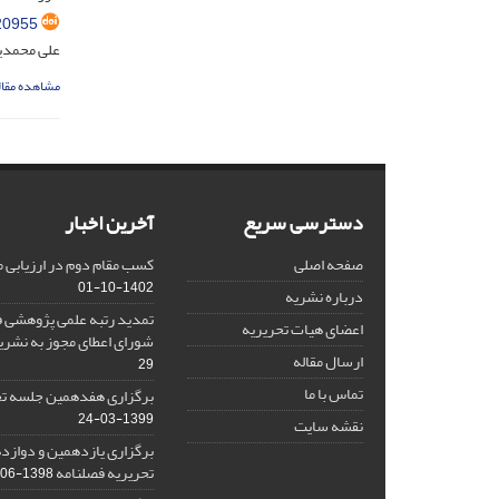
20955
علی محمدی
مشاهده مقال
دسترسی سریع
آخرین اخبار
صفحه اصلی
کسب مقام دوم در ارزیابی 
1402-10-01
درباره نشریه
تمدید رتبه علمی پژوهشی ف
اعضای هیات تحریریه
شورای اعطای مجوز به نشر
ارسال مقاله
29
تماس با ما
برگزاری هفدهمین جلسه تح
1399-03-24
نقشه سایت
برگزاری یازدهمین و دواز
تحریریه فصلنامه
1398-06-26