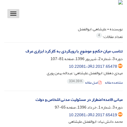
Toggle
vigation
نویسنده =
علیشاهی، ابوالفضل
4
تعداد مقالات:
تناسب میان حکم و موضوع با رویکردی به کارکرد ابزاری عرف
دوره 3، شماره 2، شهریور 1396، صفحه
81-107
10.22081/JRJ.2017.65478
مهدی دهقان؛ ابوالفضل علیشاهی؛ عبداله بهمن پوری
334.39 K
مشاهده مقاله
اصل مقاله
مبانی قاعده اضطرار در مسئولیت مدنی اشخاص و دولت
دوره 3، شماره 1، خرداد 1396، صفحه
65-97
10.22081/JRJ.2017.65419
محمد دانش نهاد؛ ابوالفضل علیشاهی