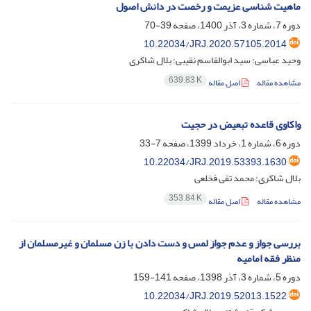
ماهیت شناسی عزیمت و رخصت در دانش اصول
دوره 7، شماره 3، آذر 1400، صفحه
39-70
10.22034/JRJ.2020.57105.2014
وحید عباسی؛ سید ابوالقاسم نقیبی؛ بلال شاکری
639.83 K
مشاهده مقاله
اصل مقاله
واکاوی قاعده تبعیض در حجیت
دوره 6، شماره 1، خرداد 1399، صفحه
7-33
10.22034/JRJ.2019.53393.1630
بلال شاکری؛ محمد تقی فخلعی
353.84 K
مشاهده مقاله
اصل مقاله
بررسی جواز و عدم جواز لمس و دست دادن با زن مسلمان و غیرمسلمان از
منظر فقه امامیه
دوره 5، شماره 3، آذر 1398، صفحه
141-159
10.22034/JRJ.2019.52013.1522