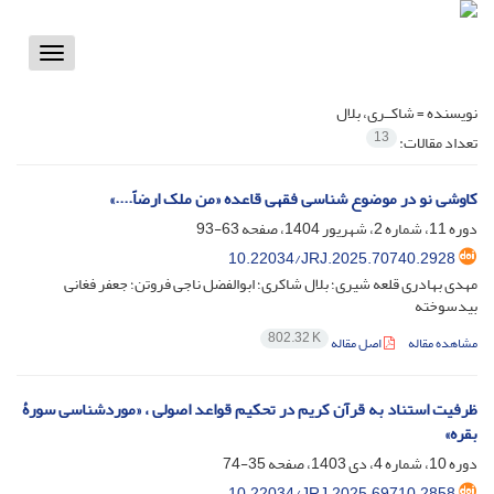
Toggle
vigation
نویسنده =
شاکــری، بلال
13
تعداد مقالات:
کاوشی نو در موضوع شناسی فقهی قاعده «من ملک ارضاً....»
دوره 11، شماره 2، شهریور 1404، صفحه
63-93
10.22034/JRJ.2025.70740.2928
مهدی بهادری قلعه شیری؛ بلال شاکری؛ ابوالفضل ناجی فروتن؛ جعفر فغانی
بیدسوخته
802.32 K
مشاهده مقاله
اصل مقاله
ظرفیت استناد به قرآن کریم در تحکیم قواعد اصولی ، «موردشناسی سورۀ
بقره»
دوره 10، شماره 4، دی 1403، صفحه
35-74
10.22034/JRJ.2025.69710.2858