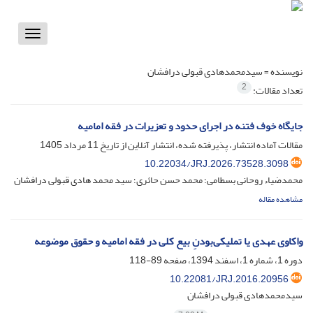
Toggle
vigation
نویسنده =
سیدمحمدهادی قبولی درافشان
2
تعداد مقالات:
جایگاه خوف فتنه در اجرای حدود و تعزیرات در فقه امامیه
مقالات آماده انتشار، پذیرفته شده، انتشار آنلاین از تاریخ
11 مرداد 1405
10.22034/JRJ.2026.73528.3098
محمدضیاء روحانی بسطامی؛ محمد حسن حائری؛ سید محمد هادی قبولی درافشان
مشاهده مقاله
واکاوی عهدی یا تملیکی‌بودنِ بیع کلی در فقه امامیه و حقوق موضوعه
دوره 1، شماره 1، اسفند 1394، صفحه
89-118
10.22081/JRJ.2016.20956
سیدمحمدهادی قبولی درافشان