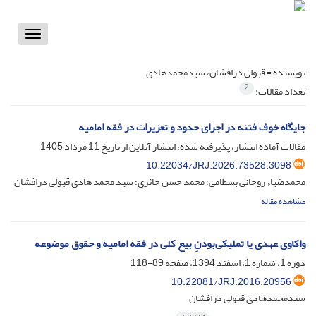
Toggle
vigation
نویسنده =
قبولی درافشان، سیدمحمدهادی
2
تعداد مقالات:
جایگاه خوف فتنه در اجرای حدود و تعزیرات در فقه امامیه
مقالات آماده انتشار، پذیرفته شده، انتشار آنلاین از تاریخ
11 مرداد 1405
10.22034/JRJ.2026.73528.3098
محمدضیاء روحانی بسطامی؛ محمد حسن حائری؛ سید محمد هادی قبولی درافشان
مشاهده مقاله
واکاوی عهدی یا تملیکی‌بودنِ بیع کلی در فقه امامیه و حقوق موضوعه
دوره 1، شماره 1، اسفند 1394، صفحه
89-118
10.22081/JRJ.2016.20956
سیدمحمدهادی قبولی درافشان