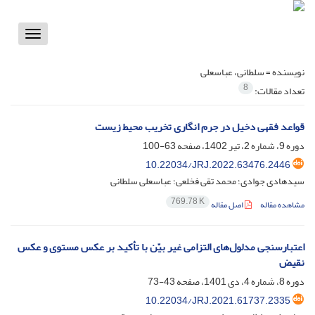
Toggle
vigation
نویسنده =
سلطانی، عباسعلی
8
تعداد مقالات:
قواعد فقهی دخیل در جرم انگاری تخریب محیط زیست
دوره 9، شماره 2، تیر 1402، صفحه
63-100
10.22034/JRJ.2022.63476.2446
سیدهادی جوادی؛ محمد تقی فخلعی؛ عباسعلی سلطانی
769.78 K
مشاهده مقاله
اصل مقاله
اعتبارسنجی مدلول‌های التزامی غیر بیّن با تأکید بر عکس مستوی و عکس
نقیض
دوره 8، شماره 4، دی 1401، صفحه
43-73
10.22034/JRJ.2021.61737.2335