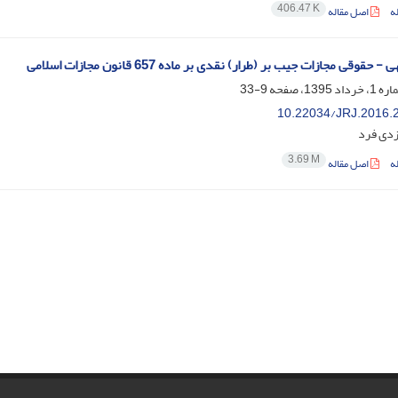
406.47 K
ه
اصل مقاله
حقوقی مجازات جیب بر (طرار) نقدی بر ماده 657 قانون مجازات اسلامی
9-33
10.22034/JRJ.2016.
یزدی فرد
3.69 M
ه
اصل مقاله