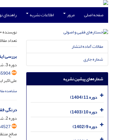
صفحه اصلی
مرور
اطلاعات نشریه
راهنمای ن
نویسنده =
تعداد مقال
مقالات آماده انتشار
بررسی ایق
شماره جاری
دوره 3، شماره 4، اسفند 1396، صفحه
65904
شماره‌های پیشین نشریه
علی اکبر ا
مشاهده مقال
دوره 11 (1404)
درنگی فقهی در مادۀ ۵
دوره 10 (1403)
دوره 2، شماره 4، اسفند 1395، صفحه
64527
دوره 9 (1402)
صالح منتظر