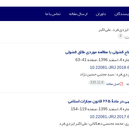
ویسندگان
داوران
ارسال مقاله
تماس با ما
ایزدی فرد، علی اکبر
3
ات:
اع فضولی با مطالعه موردی طلاق فضولی
41-63
10.22081/JRJ.2018.
یزدی فرد؛ سید مجتبی حسین نژاد
335.11 K
ه
اصل مقاله
۶۶ قانون مجازات اسلامی
119-154
10.22081/JRJ.2017.
ی؛ محمد محسنی دهکلانی؛ علی اکبر ایزدی فرد