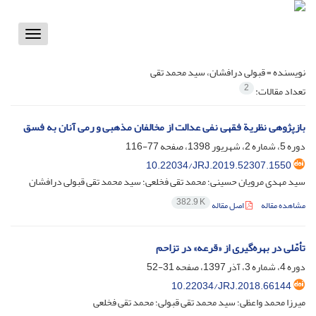
Toggle
vigation
نویسنده =
قبولی درافشان، سید محمد تقی
2
تعداد مقالات:
بازپژوهی نظریة فقهی نفی عدالت از مخالفان مذهبی و رمی آنان به فسق
دوره 5، شماره 2، شهریور 1398، صفحه
77-116
10.22034/JRJ.2019.52307.1550
سید مهدی مرویان حسینی؛ محمد تقی فخلعی؛ سید محمد تقی قبولی درافشان
382.9 K
مشاهده مقاله
اصل مقاله
تأمّلی در بهره‌گیری از «قرعه» در تزاحم
دوره 4، شماره 3، آذر 1397، صفحه
31-52
10.22034/JRJ.2018.66144
میرزا محمد واعظی؛ سید محمد تقی قبولی؛ محمد تقی فخلعی