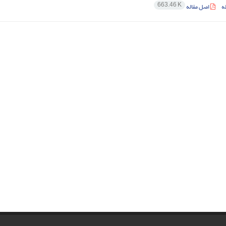
663.46 K
ه
اصل مقاله