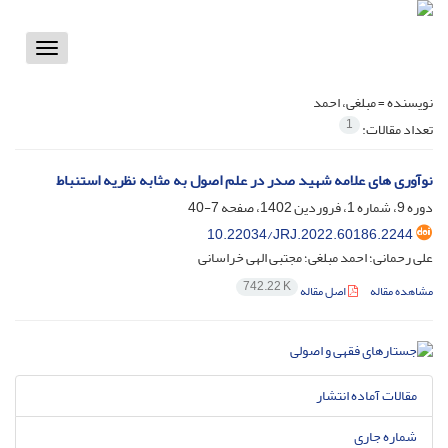
Toggle
vigation
نویسنده =
مبلغی، احمد
1
تعداد مقالات:
نوآوری های علامه شهید صدر در علم اصول به مثابه نظریه استنباط
دوره 9، شماره 1، فروردین 1402، صفحه
7-40
10.22034/JRJ.2022.60186.2244
علی رحمانی؛ احمد مبلغی؛ مجتبی الهی خراسانی
742.22 K
مشاهده مقاله
اصل مقاله
مقالات آماده انتشار
شماره جاری