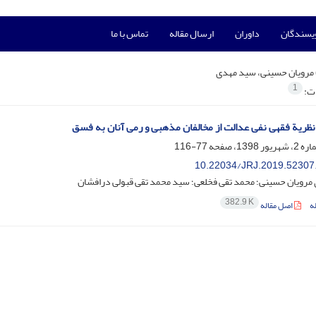
ویسندگان
داوران
ارسال مقاله
تماس با ما
مرویان حسینی، سید مهدی
1
ات:
نظریة فقهی نفی عدالت از مخالفان مذهبی و رمی آنان به فسق
77-116
10.22034/JRJ.2019.52307
مرویان حسینی؛ محمد تقی فخلعی؛ سید محمد تقی قبولی درافشان
382.9 K
ه
اصل مقاله