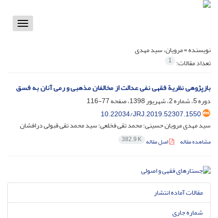
Toggle
vigation
نویسنده =
مرویان، سید مهدی
1
تعداد مقالات:
بازپژوهی نظریة فقهی نفی عدالت از مخالفان مذهبی و رمی آنان به فسق
دوره 5، شماره 2، شهریور 1398، صفحه
77-116
10.22034/JRJ.2019.52307.1550
سید مهدی مرویان حسینی؛ محمد تقی فخلعی؛ سید محمد تقی قبولی درافشان
382.9 K
مشاهده مقاله
اصل مقاله
مقالات آماده انتشار
شماره جاری