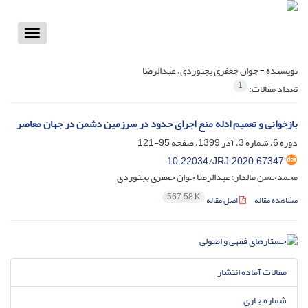
Toggle
vigation
نویسنده =
جوان جعفری بجنوردی، عبدالرضا
1
تعداد مقالات:
بازخوانی و تعمیم ادله منع اجرای حدود در سرزمین دشمن در جهان معاصر
دوره 6، شماره 3، آذر 1399، صفحه
95-121
10.22034/JRJ.2020.67347
محمدحسن مالدار؛ عبدالرضا جوان جعفری بجنوردی
567.58 K
مشاهده مقاله
اصل مقاله
مقالات آماده انتشار
شماره جاری