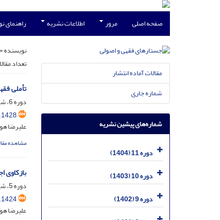
صفحه اصلی
مرور
اطلاعات نشریه
راهنمای ن
نویسنده =
تعداد مقال
مقالات آماده انتشار
تأملی فقهی در ماده «944» قانون مدنی ای
شماره جاری
دوره 6، شماره 4، اسفند 1399، صفحه
.1428
شماره‌های پیشین نشریه
علیرضا هو
مشاهده مقال
دوره 11 (1404)
بازکاوی اج
دوره 10 (1403)
دوره 5، شماره 1، خرداد 1398، صفحه
.1424
دوره 9 (1402)
علیرضا هو