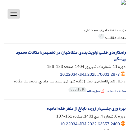
Toggle
vigation
نویسنده =
دلبری، سید علی
3
تعداد مقالات:
راهکارهای فقهی اولویت‌بندی متقاضیان در تخصیص امکانات محدود
پزشکی
دوره 11، شماره 2، شهریور 1404، صفحه
123-156
10.22034/JRJ.2025.70001.2877
دانیال شیخ‌الاسلامی؛ جعفر زنگنه شهرکی؛ سید علی دلبری؛ محمدعلی یگانه
835.18 K
مشاهده مقاله
اصل مقاله
بهره وری جنسی از زوجه نابالغ از منظر فقه امامیه
دوره 8، شماره 4، دی 1401، صفحه
161-197
10.22034/JRJ.2022.63657.2460