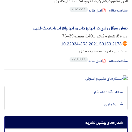
البرز محقق گرفمی؛ رضا حق پناه؛ سید علی دلبری
782.22 K
مشاهده مقاله
اصل مقاله
نقش سؤال راوی در ابهام‌زدایی و ابهام‌افزایی احادیث فقهی
دوره 8، شماره 2، تیر 1401، صفحه
39-76
10.22034/JRJ.2021.59159.2178
سید علی دلبری؛ محمد زنده دل
720.83 K
مشاهده مقاله
اصل مقاله
مقالات آماده انتشار
شماره جاری
شماره‌های پیشین نشریه