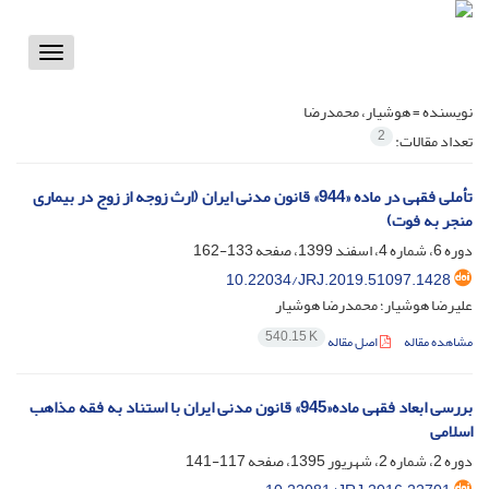
Toggle
vigation
نویسنده =
هوشیار، محمدرضا
2
تعداد مقالات:
تأملی فقهی در ماده «944» قانون مدنی ایران (ارث زوجه از زوج در بیماری
منجر به فوت)
دوره 6، شماره 4، اسفند 1399، صفحه
133-162
10.22034/JRJ.2019.51097.1428
علیرضا هوشیار؛ محمدرضا هوشیار
540.15 K
مشاهده مقاله
اصل مقاله
بررسی ابعاد فقهی ماده«945» قانون مدنی ایران با استناد به فقه مذاهب
اسلامی
دوره 2، شماره 2، شهریور 1395، صفحه
117-141