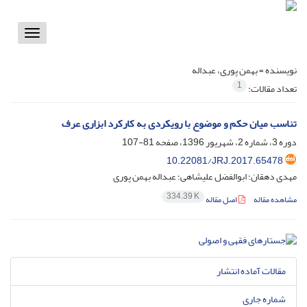
Toggle
vigation
نویسنده =
بهمن پوری، عبداله
1
تعداد مقالات:
تناسب میان حکم و موضوع با رویکردی به کارکرد ابزاری عرف
دوره 3، شماره 2، شهریور 1396، صفحه
81-107
10.22081/JRJ.2017.65478
مهدی دهقان؛ ابوالفضل علیشاهی؛ عبداله بهمن پوری
334.39 K
مشاهده مقاله
اصل مقاله
مقالات آماده انتشار
شماره جاری