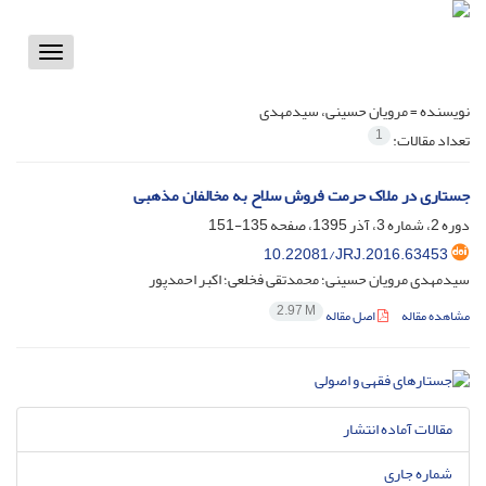
Toggle
vigation
نویسنده =
مرویان حسینی، سیدمهدی
1
تعداد مقالات:
جستاری در ملاک حرمت فروش سلاح به مخالفان مذهبی
دوره 2، شماره 3، آذر 1395، صفحه
135-151
10.22081/JRJ.2016.63453
سیدمهدی مرویان حسینی؛ محمدتقی فخلعی؛ اکبر احمدپور
2.97 M
مشاهده مقاله
اصل مقاله
مقالات آماده انتشار
شماره جاری