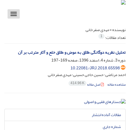
Toggle
vigation
نویسنده =
مهدی صفرخانی
1
تعداد مقالات:
تحلیل نظریه دوگانگی طلاق به عوض و طلاق خلع و آثار مترتب بر آن
دوره 3، شماره 4، اسفند 1396، صفحه
169-197
10.22081/JRJ.2018.65598
احمد مرتاضی؛ حسین حاجی حسینی؛ مهدی صفرخانی
414.96 K
مشاهده مقاله
اصل مقاله
مقالات آماده انتشار
شماره جاری