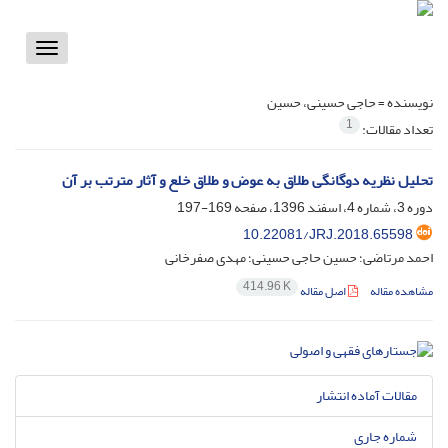
Toggle
vigation
نویسنده =
حاجی حسینی، حسین
1
تعداد مقالات:
تحلیل نظریه دوگانگی طلاق به عوض و طلاق خلع و آثار مترتب بر آن
دوره 3، شماره 4، اسفند 1396، صفحه
169-197
10.22081/JRJ.2018.65598
احمد مرتاضی؛ حسین حاجی حسینی؛ مهدی صفرخانی
414.96 K
مشاهده مقاله
اصل مقاله
مقالات آماده انتشار
شماره جاری