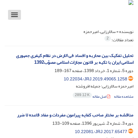
Toggle
vigation
نویسنده =
سالارزایی، امیرحمزه
2
تعداد مقالات:
تحلیل تفکیک بین محاربه و افساد فی الارض در نظام کیفری جمهوری
اسلامی ایران با تکیه بر قانون مجازات اسلامی مصوّب1392
دوره 5، شماره 1، خرداد 1398، صفحه
167-189
10.22034/JRJ.2019.49065.1258
امیرحمزه سالارزایی؛ جمیله افروشته
289.12 K
مشاهده مقاله
اصل مقاله
مناقشه بر مختار صاحب کفایه پیرامون مفردات و مفاد قاعده لا ضرر
دوره 3، شماره 2، شهریور 1396، صفحه
109-133
10.22081/JRJ.2017.65477