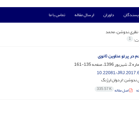
ویسندگان
داوران
ارسال مقاله
تماس با ما
نظری ندوشن، محمد
1
ات:
م در پرتو عناوین ثانوی
135-161
10.22081/JRJ.2017.
 ندوشن؛ اردوان ارژنگ
335.57 K
ه
اصل مقاله