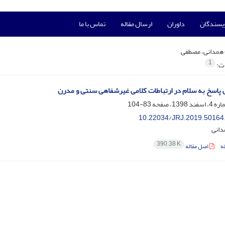
ویسندگان
داوران
ارسال مقاله
تماس با ما
همدانی، مصطفی
1
ات:
پاسخ به سلام در ارتباطات کلامی غیرشفاهی سنتی و مدرن
83-104
10.22034/JRJ.2019.50164
دانی
390.38 K
ه
اصل مقاله