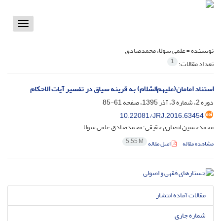
Toggle
vigation
نویسنده =
علمی سولا، محمدصادق
1
تعداد مقالات:
استناد امامان(علیهم‌السّلام) به قرینه سیاق در تفسیر آیات الاحکام
دوره 2، شماره 3، آذر 1395، صفحه
61-85
10.22081/JRJ.2016.63454
محمدحسین انصاری حقیقی؛ محمدصادق علمی سولا
5.55 M
مشاهده مقاله
اصل مقاله
مقالات آماده انتشار
شماره جاری