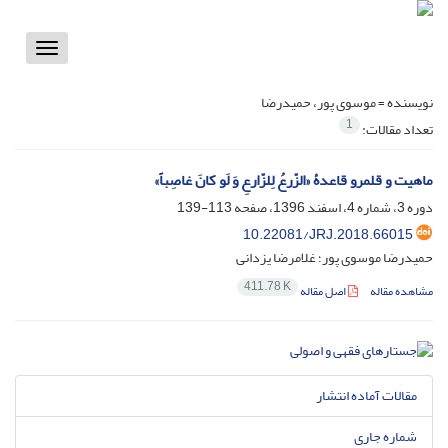
Toggle
vigation
نویسنده =
موسوی پور، حمیدرضا
1
تعداد مقالات:
ماهیت و قلمرو قاعدۀ «الزّرعُ لِلزّارعِ وَ لَو کانَ غاصِباً»
دوره 3، شماره 4، اسفند 1396، صفحه
113-139
10.22081/JRJ.2018.66015
حمیدرضا موسوی پور؛ غلامرضا یزدانی
411.78 K
مشاهده مقاله
اصل مقاله
مقالات آماده انتشار
شماره جاری