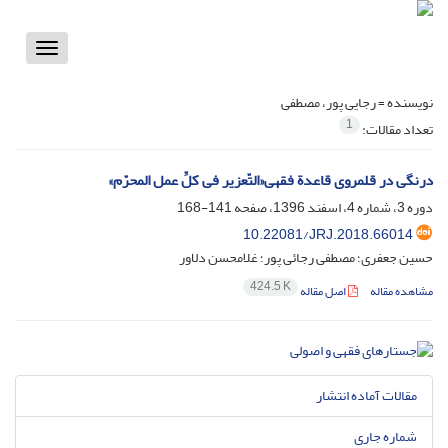
Toggle
vigation
نویسنده =
رجایی پور، مصطفی
1
تعداد مقالات:
درنگی در قلمروی قاعدة فقهی«التّعزیر فی کلِّ عمل المحرّم»
دوره 3، شماره 4، اسفند 1396، صفحه
141-168
10.22081/JRJ.2018.66014
حسین جعفری؛ مصطفی رجائی پور؛ غلامحسن دلاور
424.5 K
مشاهده مقاله
اصل مقاله
مقالات آماده انتشار
شماره جاری