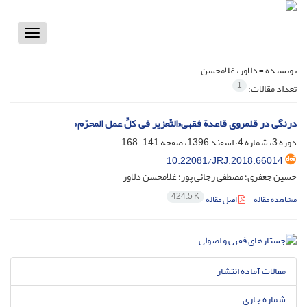
Toggle
vigation
نویسنده =
دلاور، غلامحسن
1
تعداد مقالات:
درنگی در قلمروی قاعدة فقهی«التّعزیر فی کلِّ عمل المحرّم»
دوره 3، شماره 4، اسفند 1396، صفحه
141-168
10.22081/JRJ.2018.66014
حسین جعفری؛ مصطفی رجائی پور؛ غلامحسن دلاور
424.5 K
مشاهده مقاله
اصل مقاله
مقالات آماده انتشار
شماره جاری