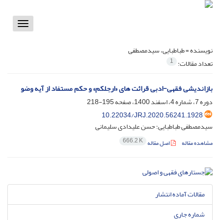
Toggle
vigation
نویسنده =
طباطبایی، سیدمصطفی
1
تعداد مقالات:
بازاندیشی فقهی-ادبی قرائت های «ارجلکم» و حکم مستفاد از آیه وضو
دوره 7، شماره 4، اسفند 1400، صفحه
195-218
10.22034/JRJ.2020.56241.1928
سیدمصطفی طباطبایی؛ حسن علیدادی سلیمانی
666.2 K
مشاهده مقاله
اصل مقاله
مقالات آماده انتشار
شماره جاری