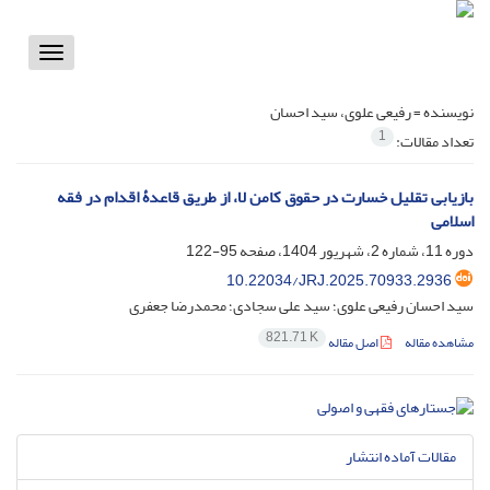
Toggle
vigation
نویسنده =
رفیعی علوی، سید احسان
1
تعداد مقالات:
بازیابی تقلیل خسارت در حقوق کامن لا، از طریق قاعدۀ اقدام در فقه
اسلامی
دوره 11، شماره 2، شهریور 1404، صفحه
95-122
10.22034/JRJ.2025.70933.2936
سید احسان رفیعی علوی؛ سید علی سجادی؛ محمدرضا جعفری
821.71 K
مشاهده مقاله
اصل مقاله
مقالات آماده انتشار