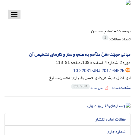
Toggle
vigation
نویسنده =
تسلیخ، محسن
1
تعداد مقالات:
مبانی حجیّت «ظنّ متآخم به علم» و ساز و کارهای تشخیص آن
دوره 2، شماره 4، اسفند 1395، صفحه
91-118
10.22081/JRJ.2017.64525
ابوالفضل علیشاهی؛ ابوالحسن بختیاری؛ محسن تسلیخ
350.98 K
مشاهده مقاله
اصل مقاله
مقالات آماده انتشار
شماره جاری