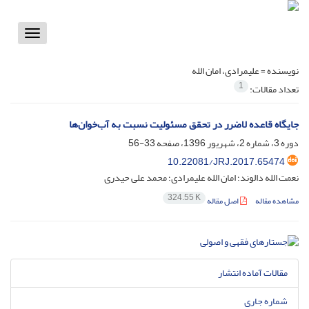
Toggle
vigation
نویسنده =
علیمرادی، امان الله
1
تعداد مقالات:
جایگاه قاعده لاضرر در تحقق مسئولیت نسبت به آب‌خوان‌ها
دوره 3، شماره 2، شهریور 1396، صفحه
33-56
10.22081/JRJ.2017.65474
نعمت الله دالوند؛ امان الله علیمرادی؛ محمد علی حیدری
324.55 K
مشاهده مقاله
اصل مقاله
مقالات آماده انتشار
شماره جاری