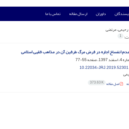
ویسندگان
داوران
ارسال مقاله
تماس با ما
رحیمی، مرتضی
1
ات:
عدم انفساخ اجاره در فرض مرگ طرفین آن در مذاهب فقهی اسلامی
55-77
10.22034/JRJ.2019.52301
یمی
373.63 K
ه
اصل مقاله