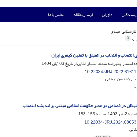
ویسندگان
داوران
ارسال مقاله
تماس با ما
نارستانی، مهدی
3
ات:
 انتصاب و انتخاب در انطباق با تقنین کیفری ایران
ه انتشار، پذیرفته شده، انتشار آنلاین از تاریخ
03 آبان 1404
10.22034/JRJ.2022.61611
تانی؛ محسن برهانی
ه
تیذان در قصاص در عصر حکومت اسلامی مبتنی بر اندیشه انتصاب
155-183
10.22034/JRJ.2024.68653
تانی