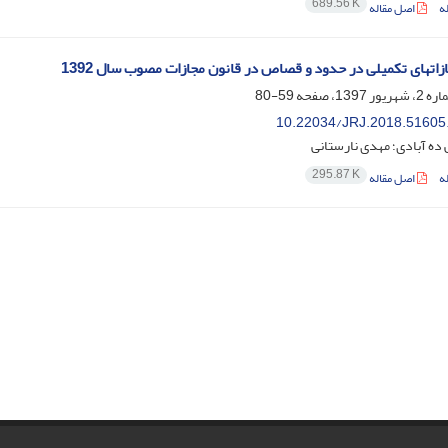
689.56 K
ه
اصل مقاله
ازاتهای تکمیلی در حدود و قصاص در قانون مجازات مصوب سال 1392
59-80
10.22034/JRJ.2018.51605
ده آبادی؛ مهدی نارستانی
295.87 K
ه
اصل مقاله