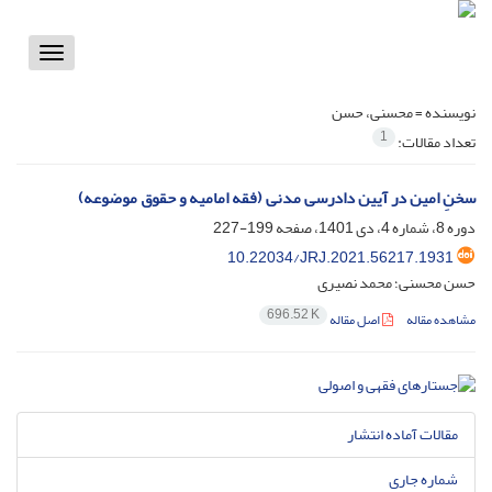
Toggle
vigation
نویسنده =
محسنی، حسن
1
تعداد مقالات:
سخنِ امین در آیین دادرسی مدنی (فقه امامیه و حقوق موضوعه)
دوره 8، شماره 4، دی 1401، صفحه
199-227
10.22034/JRJ.2021.56217.1931
حسن محسنی؛ محمد نصیری
696.52 K
مشاهده مقاله
اصل مقاله
مقالات آماده انتشار
شماره جاری