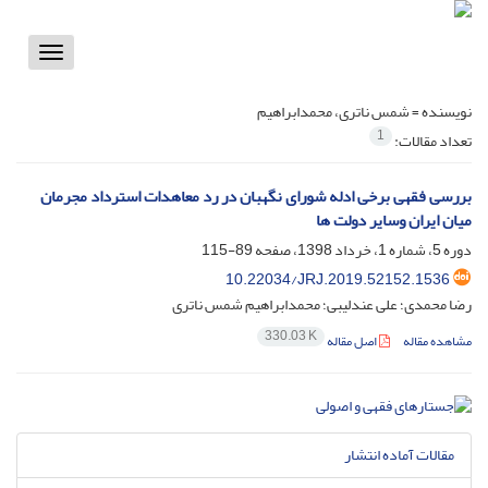
Toggle
vigation
نویسنده =
شمس ناتری، محمدابراهیم
1
تعداد مقالات:
بررسی فقهی برخی ادله شورای نگهبان در رد معاهدات استرداد مجرمان
میان ایران وسایر دولت ها
دوره 5، شماره 1، خرداد 1398، صفحه
89-115
10.22034/JRJ.2019.52152.1536
رضا محمدی؛ علی عندلیبی؛ محمدابراهیم شمس ناتری
330.03 K
مشاهده مقاله
اصل مقاله
مقالات آماده انتشار