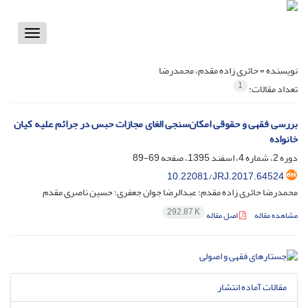
Toggle
vigation
نویسنده =
حائری زاده مقدم، محمدرضا
1
تعداد مقالات:
بررسی فقهی و حقوقی امکان‌سنجی الغای مجازات حبس در جرائم‌ علیه کیان
خانواده
دوره 2، شماره 4، اسفند 1395، صفحه
69-89
10.22081/JRJ.2017.64524
محمدرضا حائری زاده مقدم؛ عبدالرضا جوان جعفری؛ حسین ناصری مقدم
292.87 K
مشاهده مقاله
اصل مقاله
مقالات آماده انتشار