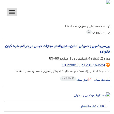
Toggle
vigation
نویسنده =
جوان جعفری، عبدالرضا
1
تعداد مقالات:
بررسی فقهی و حقوقی امکان‌سنجی الغای مجازات حبس در جرائم‌ علیه کیان
خانواده
دوره 2، شماره 4، اسفند 1395، صفحه
69-89
10.22081/JRJ.2017.64524
محمدرضا حائری زاده مقدم؛ عبدالرضا جوان جعفری؛ حسین ناصری مقدم
292.87 K
مشاهده مقاله
اصل مقاله
مقالات آماده انتشار