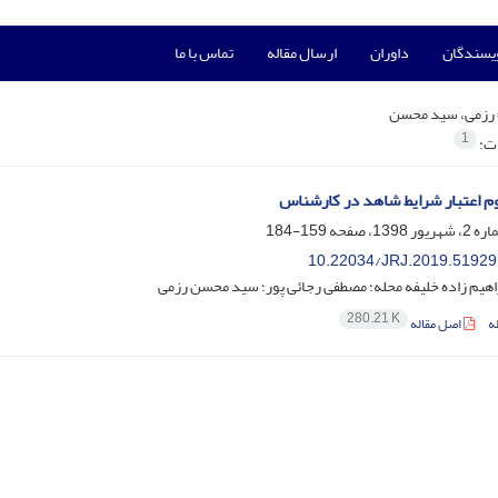
ویسندگان
داوران
ارسال مقاله
تماس با ما
رزمی، سید محسن
1
ات:
م اعتبار شرایط شاهد در کارشناس
159-184
10.22034/JRJ.2019.51929
راهیم زاده خلیفه محله؛ مصطفی رجائی پور؛ سید محسن رزمی
280.21 K
ه
اصل مقاله