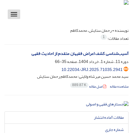
Toggle
vigation
نویسنده =
رحمان ستایش، محمدکاظم
1
تعداد مقالات:
آسیب‌شناسی کشف اعراض فقیهان متقدم از احادیث فقهی
دوره 11، شماره 1، خرداد 1404، صفحه
35-66
10.22034/JRJ.2025.71035.2941
سید محمد حسین میرشاه ولایتی؛ محمدکاظم رحمان ستایش
889.87 K
مشاهده مقاله
اصل مقاله
مقالات آماده انتشار
شماره جاری