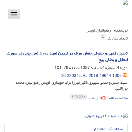
Toggle
vigation
نویسنده =
رضوانیان، اویس
1
تعداد مقالات:
تحلیل فقهی و حقوقی نقش عرف در تبیین تعهد به رد ثمن پولی در صورت
انحلال و بطلان بیع
دوره 4، شماره 4، اسفند 1397، صفحه
79-101
10.22034/JRJ.2019.49644.1306
سید حسن وحدتی شبیری؛ اکبر میرزا نژاد جویباری؛ اویس رضوانیان؛ محمد
نوراللهی
349.65 K
مشاهده مقاله
اصل مقاله
مقالات آماده انتشار