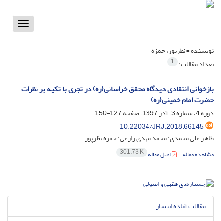
Toggle
vigation
نویسنده =
نظرپور، حمزه
1
تعداد مقالات:
بازخوانی انتقادی دیدگاه محقق خراسانی(ره) در تجری با تکیه بر نظرات
حضرت امام خمینی(ره)
دوره 4، شماره 3، آذر 1397، صفحه
127-150
10.22034/JRJ.2018.66145
طاهر علی محمدی؛ محمد مهدی زارعی؛ حمزه نظرپور
301.73 K
مشاهده مقاله
اصل مقاله
مقالات آماده انتشار