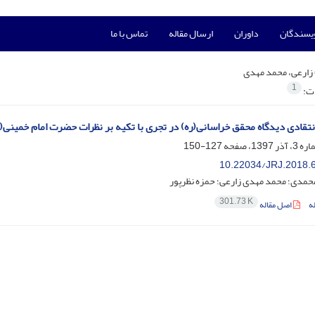
ویسندگان
داوران
ارسال مقاله
تماس با ما
زارعی، محمد مهدی
1
ات:
انتقادی دیدگاه محقق خراسانی(ره) در تجری با تکیه بر نظرات حضرت امام خمینی(
127-150
10.22034/JRJ.2018.
حمدی؛ محمد مهدی زارعی؛ حمزه نظرپور
301.73 K
ه
اصل مقاله