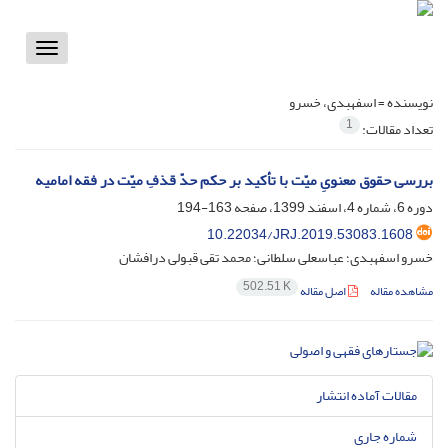
Toggle
vigation
نویسنده =
اسفهبدی، خسرو
1
تعداد مقالات:
بررسی حقوق معنویِ میّت با تأکید بر حکم حدّ قذفِ میّت در فقه امامیه
دوره 6، شماره 4، اسفند 1399، صفحه
163-194
10.22034/JRJ.2019.53083.1608
خسرو اسفهبدی؛ عباسعلی سلطانی؛ محمد تقی قبولی درافشان
502.51 K
مشاهده مقاله
اصل مقاله
مقالات آماده انتشار
شماره جاری