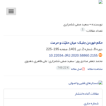
Toggle
vigation
نویسنده =
سعید صفی شلمزاری
1
تعداد مقالات:
حکم خوردن جلبک: میان حلیّت و حرمت
دوره 8، شماره 2، تیر 1401، صفحه
195-225
10.22034/JRJ.2020.58860.2155
محمد جعفر صادق پور؛ سعید صفی شلمزاری؛ علی طاهری دهنوی
749.22 K
مشاهده مقاله
اصل مقاله
مقالات آماده انتشار
شماره جاری