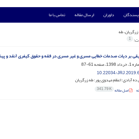
ویسندگان
داوران
ارسال مقاله
تماس با ما
زرگریان، طه
1
ات:
ی بر دیات صدمات خطایی مسری و غیر مسری در فقه و حقوق کیفری (نقد و پیشنهاد اصلاح ماده 539 ق
61-87
10.22034/JRJ.2019.
ده آبادی؛ اعظم مهدوی پور؛ طه زرگریان
341.79 K
ه
اصل مقاله