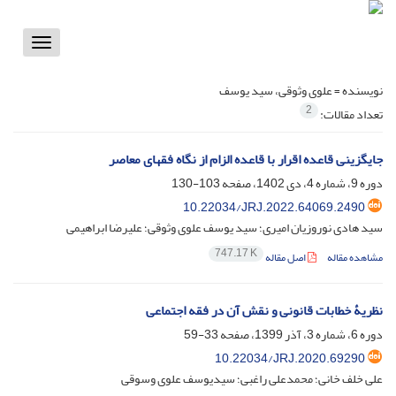
Toggle
vigation
نویسنده =
علوی وثوقی، سید یوسف
2
تعداد مقالات:
جایگزینی قاعده اقرار با قاعده الزام از نگاه فقهای معاصر
دوره 9، شماره 4، دی 1402، صفحه
103-130
10.22034/JRJ.2022.64069.2490
سید هادی نوروزیان امیری؛ سید یوسف علوی وثوقی؛ علیرضا ابراهیمی
747.17 K
مشاهده مقاله
اصل مقاله
نظریۀ خطابات قانونی و نقش آن در فقه اجتماعی
دوره 6، شماره 3، آذر 1399، صفحه
33-59
10.22034/JRJ.2020.69290
علی خلف خانی؛ محمدعلی راغبی؛ سیدیوسف علوی وسوقی