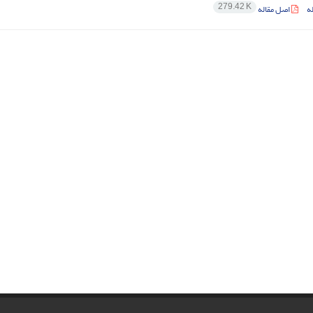
279.42 K
ه
اصل مقاله