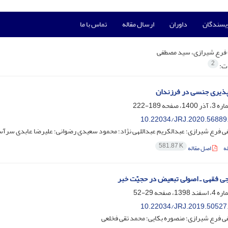
ویسندگان
داوران
ارسال مقاله
تماس با ما
فرع شیرازی، سید مصطفی
2
ات:
پذیری جنسی در فرزندان
189-222
10.22034/JRJ.2020.56889
 فرع شیرازی؛ عبدالکریم عبداللهی نژاد؛ محمود سعیدی رضوانی؛ علیرضا عابدی سرآس
581.87 K
ه
اصل مقاله
ی فقهی ـ اصولی تبعیض در حجیّت خبر
29-52
10.22034/JRJ.2019.50527
 فرع شیرازی؛ منصوره بکایی؛ محمد تقی فخلعی