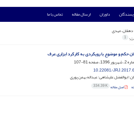
ویسندگان
داوران
ارسال مقاله
تماس با ما
دهقان، مهدی
1
ات:
ن حکم و موضوع با رویکردی به کارکرد ابزاری عرف
81-107
10.22081/JRJ.2017.
؛ ابوالفضل علیشاهی؛ عبداله بهمن پوری
334.39 K
ه
اصل مقاله