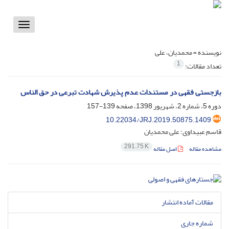
Toggle
vigation
نویسنده =
محمدیان، علی
1
تعداد مقالات:
‏بازجستی فقهی در مستندات عدم پذیرش شهادت تبرعی در حق الناس
دوره 5، شماره 2، شهریور 1398، صفحه
139-157
10.22034/JRJ.2019.50875.1409
قاسم عبیداوی؛ علی محمدیان
291.75 K
مشاهده مقاله
اصل مقاله
مقالات آماده انتشار
شماره جاری