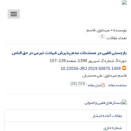
Toggle
vigation
نویسنده =
عبیداوی، قاسم
1
تعداد مقالات:
‏بازجستی فقهی در مستندات عدم پذیرش شهادت تبرعی در حق الناس
دوره 5، شماره 2، شهریور 1398، صفحه
139-157
10.22034/JRJ.2019.50875.1409
قاسم عبیداوی؛ علی محمدیان
291.75 K
مشاهده مقاله
اصل مقاله
مقالات آماده انتشار
شماره جاری